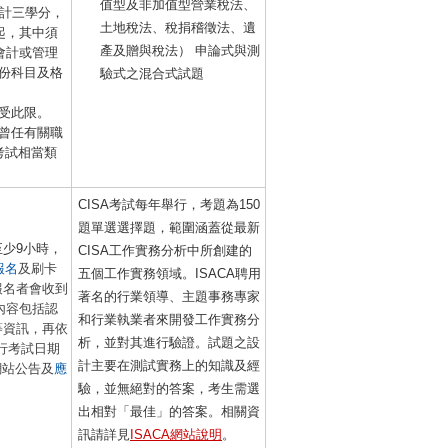
值型及非加值型營業稅法、
採計三學分，
土地稅法、稅捐稽徵法、遺
起，其中須
產及贈與稅法） 申論式與測
會計或管理
份科目及格
驗式之混合式試題
受此限。
曾任有關職
考試相當類
CISA考試每年舉行，考題為150
題單選選擇題，範圍涵蓋從最新
少9小時，
CISA工作實務分析中所創建的
報名
及刷卡
五個工作實務領域。ISACA聘用
報名者會收到
著名的行業領導、主題事務專家
，內容包括認
和行業執業者來開發工作實務分
等資訊，再依
析，並對其進行驗證。試題之設
行考試日期
計主要在測試實務上的知識及經
網站公告及
應
驗，並無絕對的答案，考生需選
出相對「最佳」的答案。相關資
訊請詳見
ISACA網站說明
。