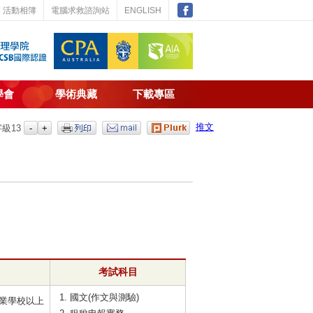
活動相簿
電腦求救諮詢站
ENGLISH
學會
學術典藏
下載專區
推文
字級
13
考試科目
國文(作文與測驗)
業學校以上