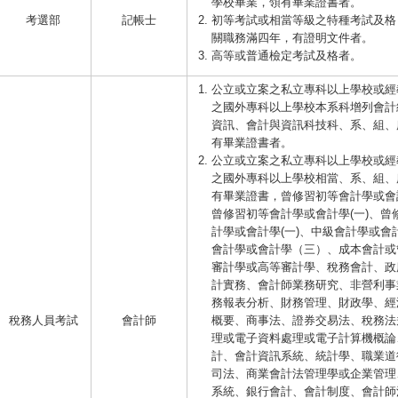
學校畢業，領有畢業證書者。
考選部
記帳士
初等考試或相當等級之特種考試及格
關職務滿四年，有證明文件者。
高等或普通檢定考試及格者。
公立或立案之私立專科以上學校或經
之國外專科以上學校本系科增列會計
資訊、會計與資訊科技科、系、組、
有畢業證書者。
公立或立案之私立專科以上學校或經
之國外專科以上學校相當、系、組、
有畢業證書，曾修習初等會計學或會計
曾修習初等會計學或會計學(一)、曾
計學或會計學(一)、中級會計學或會計
會計學或會計學（三）、成本會計或
審計學或高等審計學、稅務會計、政
計實務、會計師業務研究、非營利事
務報表分析、財務管理、財政學、經
稅務人員考試
會計師
概要、商事法、證券交易法、稅務法
理或電子資料處理或電子計算機概論
計、會計資訊系統、統計學、職業道
司法、商業會計法管理學或企業管理
系統、銀行會計、會計制度、會計師