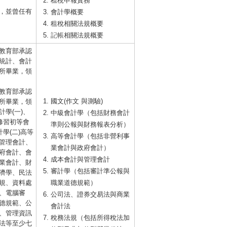
租稅申報實務
，並曾任有
會計學概要
租稅相關法規概要
記帳
相關法規概要
教育部承認
統計、會計
所畢業，領
教育部承認
國文(作文 與測驗)
所畢業，領
學(一)、
中級會計學（包括財務會計
修習初等會
準則公報與財務報表分析）
學(二)高等
高等會計學（包括非營利事
管理會計、
業會計與政府會計）
府會計、會
成本會計與管理會計
業會計、財
審計學（包括審計準公報與
濟學、民法
規、資料處
職業道德規範）
、電腦審
公司法、證券交易法與商業
德規範、公
會計法
、管理資訊
稅務法規（包括所得稅法加
法等至少七