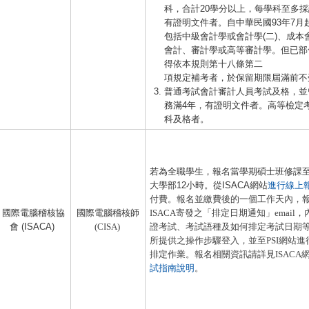
科，合計20學分以上，每學科至多
有證明文件者。自中華民國93年7月
包括中級會計學或會計學(二)、成本
會計、審計學或高等審計學。但已部
得依本規則第十八條第二
項規定補考者，於保留期限屆滿前不
普通考試會計審計人員考試及格，並
務滿4年，有證明文件者。高等檢定
科及格者。
若為全職學生，報名當學期碩士班修課至
大學部12小時。從ISACA網站
進行線上
付費。報名並繳費後的一個工作天內，
國際電腦稽核協
國際電腦稽核師
ISACA寄發之「排定日期通知」email
會 (ISACA)
(CISA)
證考試、考試語種及如何排定考試日期
所提供之操作步驟登入，並至PSI網站進
排定作業。報名相關資訊請詳見ISACA
試指南說明
。