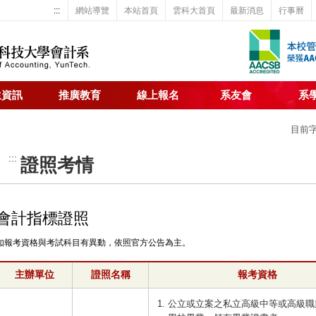
:::
網站導覽
本站首頁
雲科大首頁
最新消息
行事曆
生資訊
推廣教育
線上報名
系友會
系
目前
:::
證照考情
會計指標證照
如報考資格與考試科目有異動，依照官方公告為主。
主辦單位
證照名稱
報考資格
公立或立案之私立高級中等或高級職