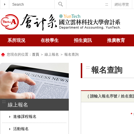
Search
:::
網站導覽
系所現況
在校學生
招生資訊
推廣教育
您現在的位置：
首頁
＞ 線上報名 ＞ 報名查詢
:::
報名查詢
( 請輸入報名序號 / 姓名查詢
:::
線上報名
*
進修課程報名
活動報名