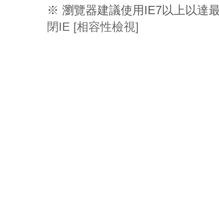
※ 瀏覽器建議使用IE7以上以
閉IE [相容性檢視]