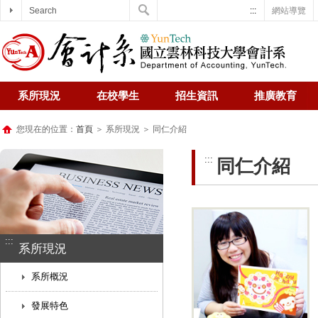
Search
:::
網站導覽
系所現況
在校學生
招生資訊
推廣教育
您現在的位置：
首頁
＞ 系所現況 ＞ 同仁介紹
:::
同仁介紹
:::
系所現況
系所概況
發展特色