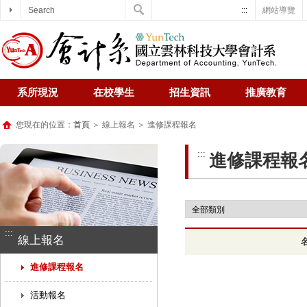
Search
:::
網站導覽
系所現況
在校學生
招生資訊
推廣教育
您現在的位置：
首頁
＞ 線上報名 ＞ 進修課程報名
:::
進修課程報
:::
線上報名
進修課程報名
活動報名