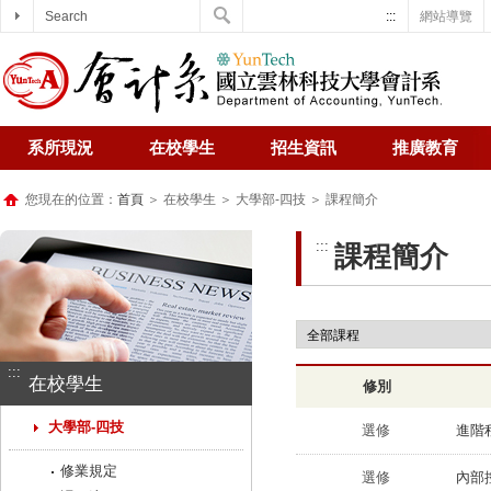
Search
:::
網站導覽
系所現況
在校學生
招生資訊
推廣教育
您現在的位置：
首頁
＞ 在校學生 ＞ 大學部-四技 ＞ 課程簡介
:::
課程簡介
:::
在校學生
修別
大學部-四技
選修
進階程式
修業規定
選修
內部控制