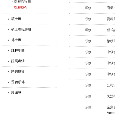
課程流程圖
課程簡介
選修
商業法規
碩士班
必修
資料庫與
碩士在職專班
選修
程式設計
博士班
必修
微積分
課程地圖
必修
中級會計
證照考情
必修
中級會計
諮詢輔導
必修
中級會
逕讀碩博
必修
公司法 
跨領域
必修
民法概要 
必修
企業資源
Acco