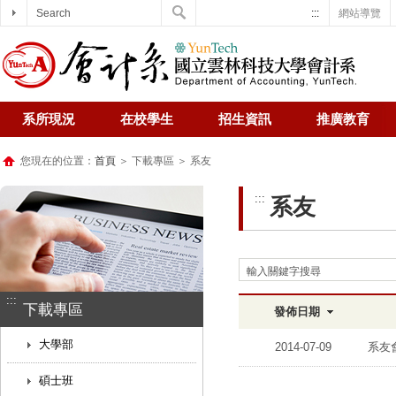
Search
:::
網站導覽
系所現況
在校學生
招生資訊
推廣教育
您現在的位置：
首頁
＞ 下載專區 ＞ 系友
:::
系友
輸入關鍵字搜尋
:::
下載專區
發佈日期
大學部
2014-07-09
系友
碩士班