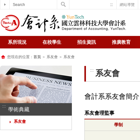
Search
:::
網站導覽
系所現況
在校學生
招生資訊
推廣教育
您現在的位置：
首頁
＞ 系友會 ＞ 系友會
:::
系友會
會計系系友會簡介
:::
學術典藏
系友會理監事
系友會
學制