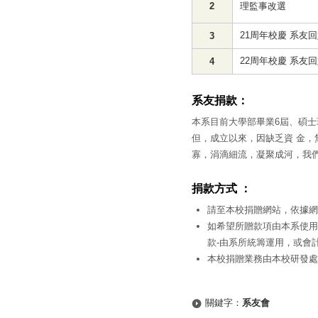
2
理監事改選
21周年校慶 系友
3
22周年校慶 系友
4
系友捐款：
本系目前大學部畢業6屆、碩士
但，成立以來，因缺乏資 金
寡，涓滴細流，凝聚成河，我
捐款方式 ：
請至本校捐贈網站，依據網
如希望所贈款項由本系使用
款-由系所統籌運用，或會
本校捐贈業務由本校研發處
關鍵字：
系友會