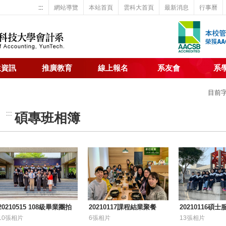
:::
網站導覽
本站首頁
雲科大首頁
最新消息
行事曆
生資訊
推廣教育
線上報名
系友會
系
目前
:::
碩專班相簿
20210515 108級畢業團拍
20210117課程結業聚餐
20210116碩
10張相片
6張相片
13張相片