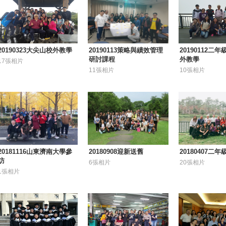
20190323大尖山校外教學
20190113策略與績效管理
20190112二
研討課程
外教學
17張相片
11張相片
10張相片
20181116山東濟南大學參
20180908迎新送舊
20180407二
訪
6張相片
20張相片
1張相片