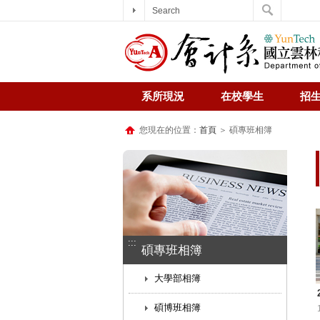
Search
系所現況
在校學生
招
您現在的位置：
首頁
＞ 碩專班相簿
:::
碩專班相簿
大學部相簿
碩博班相簿