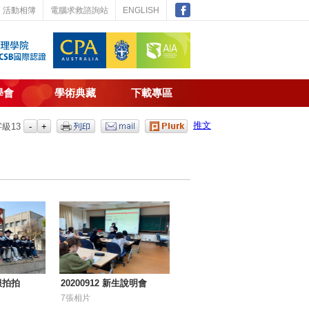
活動相簿
電腦求救諮詢站
ENGLISH
學會
學術典藏
下載專區
推文
字級
13
士服拍拍
20200912 新生說明會
7張相片