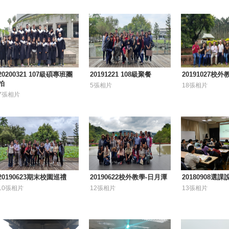
20200321 107級碩專班團
20191221 108級聚餐
20191027校
拍
5張相片
18張相片
7張相片
20190623期末校園巡禮
20190622校外教學-日月潭
20180908選
10張相片
12張相片
13張相片