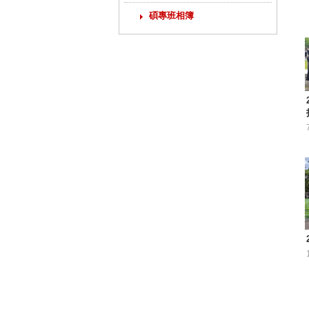
碩專班相簿