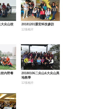
年級大尖山校
20181201霖宏科技參訪
12張相片
年級校內野餐
20180106二尖山&大尖山異
地教學
12張相片