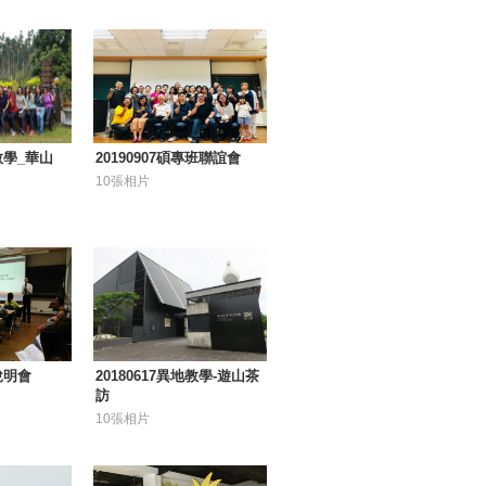
外教學_華山
20190907碩專班聯誼會
10張相片
課說明會
20180617異地教學-遊山茶
訪
10張相片