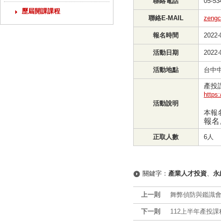
聯絡電話
05-53
歷屆開課課程
聯絡E-MAIL
zengc
報名時間
2022-
活動日期
2022-
活動地點
台中中
產投
https
活動說明
本報
報名
正取人數
6人
關鍵字：
產業人才投資
、
永
上一則
舞弊偵防與鑑識會
下一則
112上半年產投課