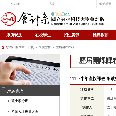
Search
:::
網站導覽
系所現況
在校學生
招生資訊
推廣教育
您現在的位置：
首頁
＞ 推廣教育 ＞ 歷屆開課課程
:::
歷屆開課課
111下半年產投課程-永
:::
活動名稱
11
推廣教育
承辦單位
會計
碩士學分班
承辦人
曾小
產業人才投資方案