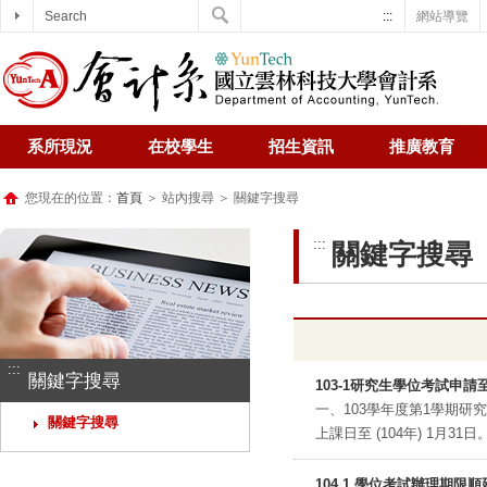
Search
:::
網站導覽
系所現況
在校學生
招生資訊
推廣教育
您現在的位置：
首頁
＞ 站內搜尋 ＞ 關鍵字搜尋
:::
關鍵字搜尋
:::
關鍵字搜尋
103-1研究生學位考試申請至
一、103學年度第1學期研
關鍵字搜尋
上課日至 (104年) 1月31
104.1 學位考試辦理期限順