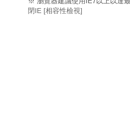
※ 瀏覽器建議使用IE7以上以
閉IE [相容性檢視]