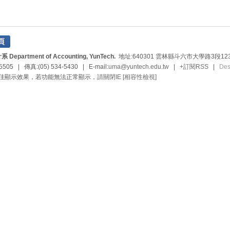
rtment of Accounting, YunTech.
地址:640301 雲林縣斗六市大學路3段123
5505 | 傳真:(05) 534-5430 | E-mail:
uma@yuntech.edu.tw
|
+訂閱RSS
|
De
最佳顯示效果，若功能無法正常顯示，
請關閉IE [相容性檢視]