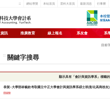
:::
網站導覽
本站首頁
雲科大首頁
最新消息
行事曆
生資訊
推廣教育
線上報名
系友會
系
目前
:::
關鍵字搜尋
顯示具有「會計與資訊學系」標籤的
恭賀~大學部林毓欽考取國立中正大學會計與資訊學系碩士班(彰化高商校友)
more