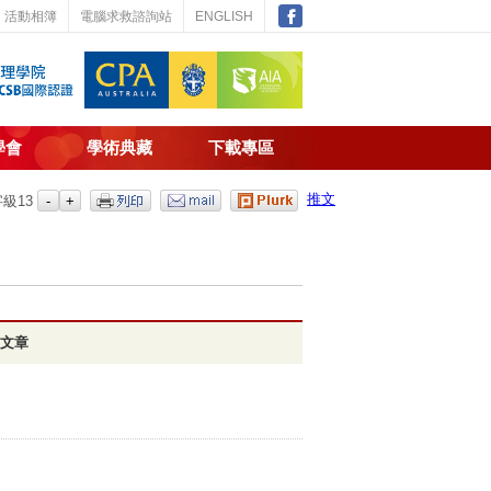
活動相簿
電腦求救諮詢站
ENGLISH
學會
學術典藏
下載專區
推文
字級
13
文章