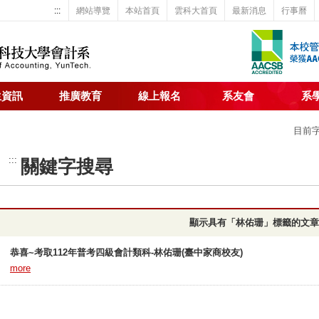
:::
網站導覽
本站首頁
雲科大首頁
最新消息
行事曆
生資訊
推廣教育
線上報名
系友會
系
目前
:::
關鍵字搜尋
顯示具有「林佑珊」標籤的文章
恭喜~考取112年普考四級會計類科-林佑珊(臺中家商校友)
more