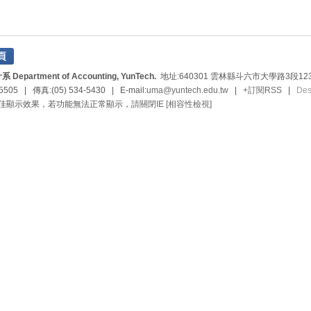
rtment of Accounting, YunTech.
地址:640301 雲林縣斗六市大學路3段123
5505 | 傳真:(05) 534-5430 | E-mail:
uma@yuntech.edu.tw
|
+訂閱RSS
|
De
最佳顯示效果，若功能無法正常顯示，
請關閉IE [相容性檢視]