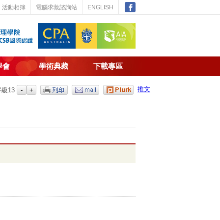
活動相簿
電腦求救諮詢站
ENGLISH
學會
學術典藏
下載專區
推文
字級
13