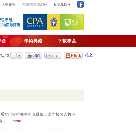
活動相簿
電腦求救諮詢站
ENGLISH
學會
學術典藏
下載專區
推文
字級
13
於多數系友已安排要事不克參加，因而報名人數不
 ...
more