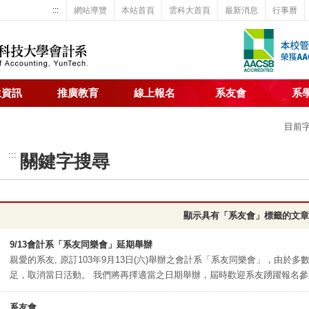
:::
網站導覽
本站首頁
雲科大首頁
最新消息
行事曆
生資訊
推廣教育
線上報名
系友會
系
目前
:::
關鍵字搜尋
顯示具有「系友會」標籤的文章
9/13會計系「系友同樂會」延期舉辦
親愛的系友, 原訂103年9月13日(六)舉辦之會計系「系友同樂會」，由
足，取消當日活動。 我們​將再擇適當之日期舉辦，屆時歡迎系友踴躍報名參加。
系友會