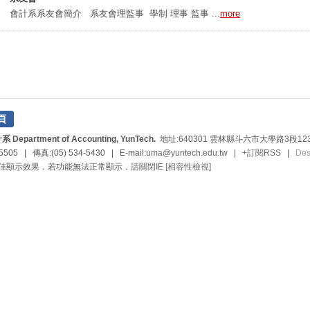
會計系系友會簡介 系友會理監事 學制 理事 監事 ...
more
rtment of Accounting, YunTech.
地址:640301 雲林縣斗六市大學路3段123
5505 | 傳真:(05) 534-5430 | E-mail:
uma@yuntech.edu.tw
|
+訂閱RSS
|
De
最佳顯示效果，若功能無法正常顯示，
請關閉IE [相容性檢視]