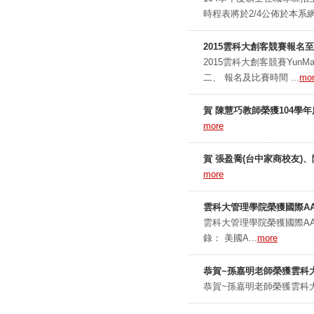
時程表將於2/4公佈於本系網
2015雲科大創客競賽報名至
2015雲科大創客競賽Yun
二、 報名及比賽時間 ...
mo
賀 陳慧巧教師榮獲104學
more
賀 張盈喬(台中家商校友)
more
雲科大管理學院榮獲國際A
雲科大管理學院榮獲國際AACSB再認證
錄： 美國A...
more
恭賀~孫嘉明老師榮獲雲科大
恭賀~孫嘉明老師榮獲雲科