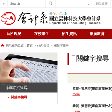
Search
:::
網站導覽
系所現況
在校學生
招生資訊
推廣教育
您現在的位置：
首頁
＞ 站內搜尋 ＞ 關鍵字搜尋
:::
關鍵字搜尋
:::
關鍵字搜尋
恭賀~黃意琁(臺南高商校
more
關鍵字搜尋
恭賀~黃意琁(臺南高商校
more