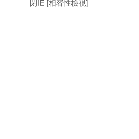
閉IE [相容性檢視]