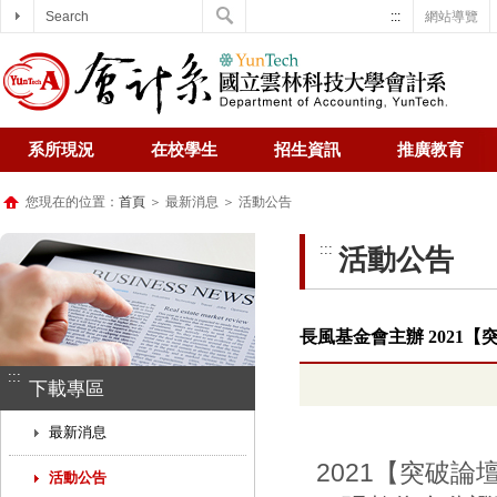
Search
:::
網站導覽
系所現況
在校學生
招生資訊
推廣教育
您現在的位置：
首頁
＞ 最新消息 ＞ 活動公告
:::
活動公告
長風基金會主辦 2021
:::
下載專區
最新消息
2021【突破
活動公告