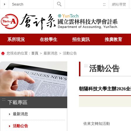
Search
:::
網站導覽
系所現況
在校學生
招生資訊
推廣教育
您現在的位置：
首頁
＞ 最新消息 ＞ 活動公告
:::
活動公告
朝陽科技大學主辦2026全
:::
下載專區
最新消息
依來文轉知活動
活動公告