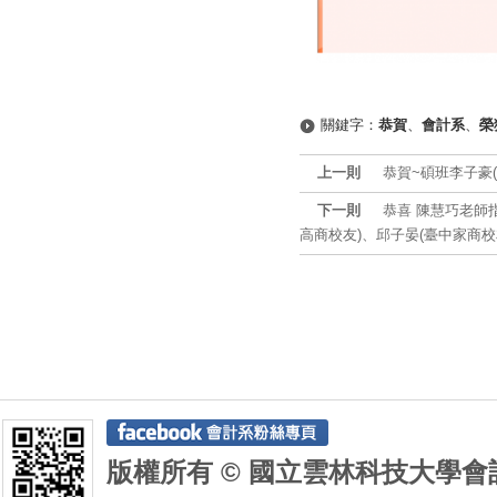
關鍵字：
恭賀
、
會計系
、
榮
上一則
恭賀~碩班李子豪
下一則
恭喜 陳慧巧老師
高商校友)、邱子晏(臺中家商校
版權所有 © 國立雲林科技大學會計系 De