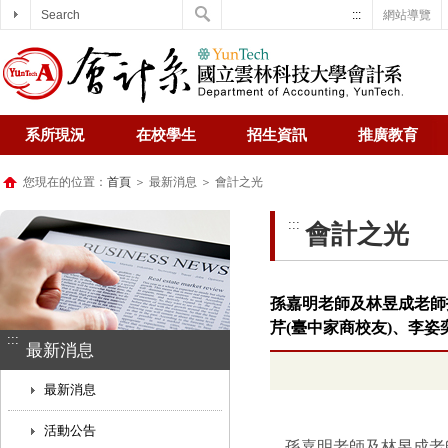
Search
:::
網站導覽
系所現況
在校學生
招生資訊
推廣教育
您現在的位置：
首頁
＞ 最新消息 ＞ 會計之光
:::
會計之光
孫嘉明老師及林昱成老師
芹(臺中家商校友)、李姿奕
:::
最新消息
最新消息
活動公告
孫嘉明老師及林昱成老