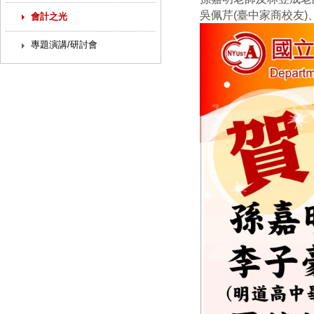
吳佩芹(臺中家商校友)
會計之光
專題演講/研討會