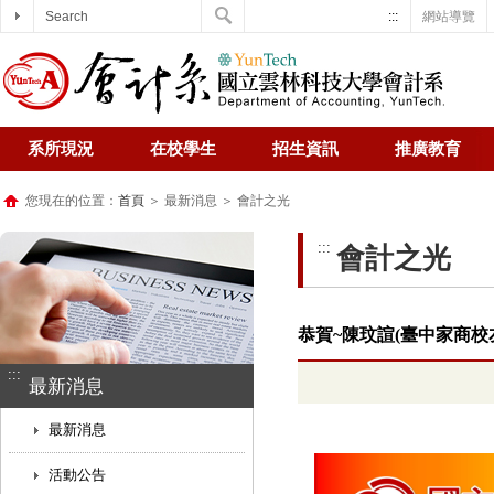
Search
:::
網站導覽
系所現況
在校學生
招生資訊
推廣教育
您現在的位置：
首頁
＞ 最新消息 ＞ 會計之光
:::
會計之光
恭賀~陳玟諠(臺中家商
:::
最新消息
最新消息
活動公告