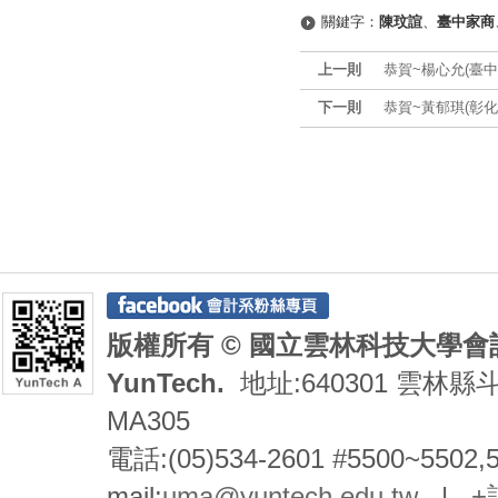
關鍵字：
陳玟諠
、
臺中家商
上一則
恭賀~楊心允(臺
下一則
恭賀~黃郁琪(彰
版權所有 © 國立雲林科技大學會計系 De
YunTech.
地址:640301 雲林縣
MA305
電話:(05)534-2601 #5500~5502,
mail:
uma@yuntech.edu.tw
|
+