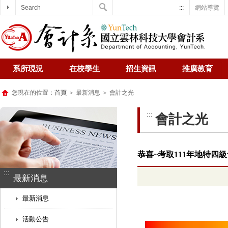
Search
:::
網站導覽
系所現況
在校學生
招生資訊
推廣教育
您現在的位置：
首頁
＞ 最新消息 ＞ 會計之光
:::
會計之光
恭喜~考取111年地特四
:::
最新消息
最新消息
活動公告