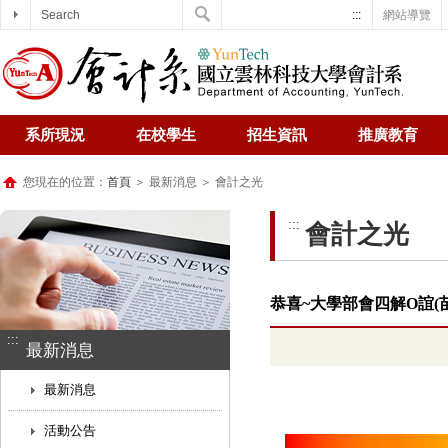
Search
:::
網站導覽
系所現況
在校學生
招生資訊
推廣教育
您現在的位置：
首頁
＞ 最新消息 ＞ 會計之光
:::
會計之光
恭喜~大學部會四解O誼(
:::
最新消息
最新消息
活動公告