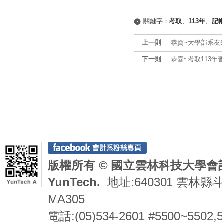
關鍵字：
考取
、
113年
、
記
上一則
恭賀~大學部系友
下一則
恭喜~考取113年
版權所有 © 國立雲林科技大學會計系 De
YunTech.
地址:640301 雲林縣
MA305
電話:(05)534-2601 #5500~5502,