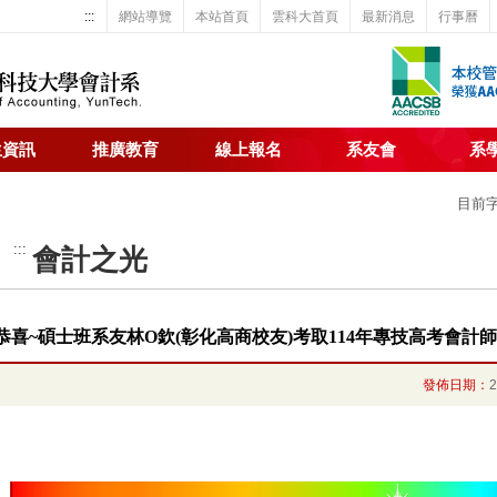
:::
網站導覽
本站首頁
雲科大首頁
最新消息
行事曆
生資訊
推廣教育
線上報名
系友會
系
目前
:::
會計之光
恭喜~碩士班系友林O欽(彰化高商校友)考取114年專技高考會計師
發佈日期：