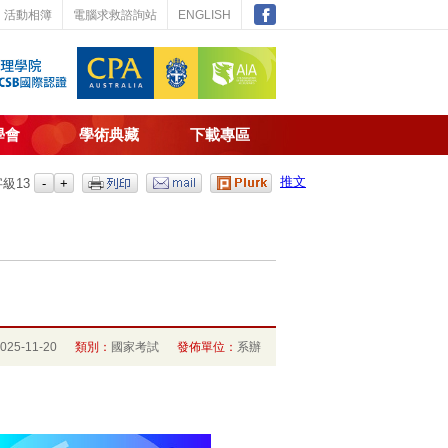
活動相簿
電腦求救諮詢站
ENGLISH
學會
學術典藏
下載專區
推文
字級
13
2025-11-20
類別：
國家考試
發佈單位：
系辦