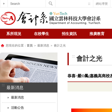
Search
:::
網站導覽
系所現況
在校學生
招生資訊
推廣教育
您現在的位置：
首頁
＞ 最新消息 ＞ 會計之光
:::
會計之光
恭喜~嚴O鳳(嘉義高商校
:::
最新消息
最新消息
活動公告