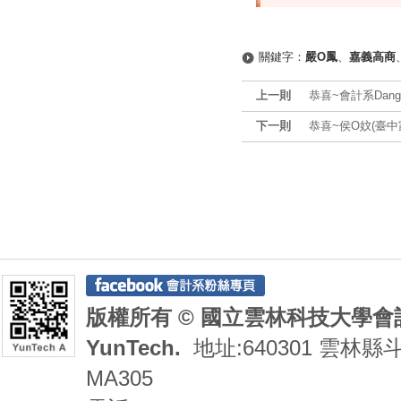
關鍵字：
嚴O鳳
、
嘉義高商
上一則
恭喜~會計系Dang Th
下一則
恭喜~侯O妏(臺
版權所有 © 國立雲林科技大學會計系 De
YunTech.
地址:640301 雲林縣
MA305