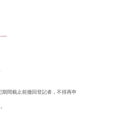
....
)
登記期間截止前撤回登記者，不得再申
長。