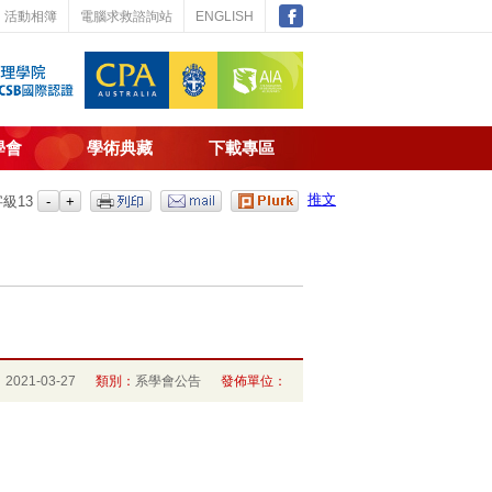
活動相簿
電腦求救諮詢站
ENGLISH
學會
學術典藏
下載專區
推文
字級
13
：
2021-03-27
類別：
系學會公告
發佈單位：