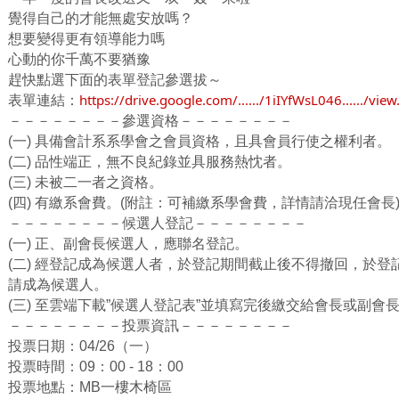
覺得自己的才能無處安放嗎？
想要變得更有領導能力嗎
心動的你千萬不要猶豫
趕快點選下面的表單登記參選拔～
https://drive.google.com/....../1iIYfWsL046....../view..
表單連結：
－－－－－－－－參選資格－－－－－－－－
(一) 具備會計系系學會之會員資格，且具會員行使之權利者。
(二) 品性端正，無不良紀錄並具服務熱忱者。
(三) 未被二一者之資格。
(四) 有繳系會費。(附註：可補繳系學會費，詳情請洽現任會長
－－－－－－－－候選人登記－－－－－－－－
(一) 正、副會長候選人，應聯名登記。
(二) 經登記成為候選人者，於登記期間截止後不得撤回，於
請成為候選人。
(三) 至雲端下載”候選人登記表”並填寫完後繳交給會長或副會
－－－－－－－－投票資訊－－－－－－－－
投票日期：04/26（一）
投票時間：09：00 - 18：00
投票地點：MB一樓木椅區