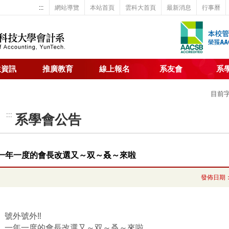
:::
網站導覽
本站首頁
雲科大首頁
最新消息
行事曆
生資訊
推廣教育
線上報名
系友會
系
目前
:::
系學會公告
一年一度的會長改選又～双～叒～來啦
發佈日期
號外號外‼️
一年一度的會長改選又～双～叒～來啦