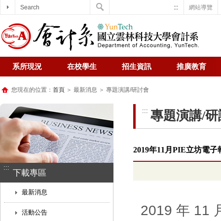
Search
:::
網站導覽
系所現況
在校學生
招生資訊
推廣教育
您現在的位置：
首頁
＞ 最新消息 ＞ 專題演講/研討會
:::
專題演講/研
2019年11月PIE立坊
:::
下載專區
最新消息
2019 年 
活動公告