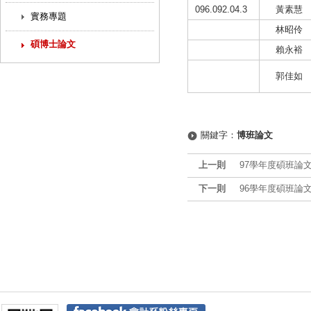
096.092.04.3
黃素慧
實務專題
林昭伶
碩博士論文
賴永裕
郭佳如
關鍵字：
博班論文
上一則
97學年度碩班論
下一則
96學年度碩班論