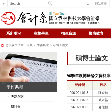
Search
:::
網站導覽
系所現況
在校學生
招生資訊
推廣教育
您現在的位置：
首頁
＞ 學術典藏 ＞ 碩博士論文
:::
碩博士論文
96學年度博班論文資料庫
:::
登錄號
姓名
學術典藏
096.091.01.3
陳俞如
專題演講
096.091.02.3
賴永裕
研討會
096.091.03.3
郭佳如