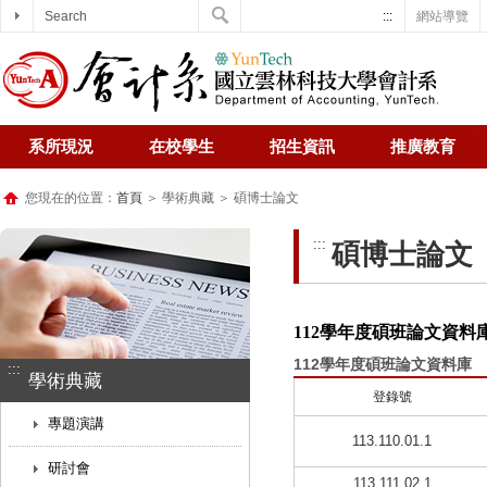
Search
:::
網站導覽
系所現況
在校學生
招生資訊
推廣教育
您現在的位置：
首頁
＞ 學術典藏 ＞ 碩博士論文
:::
碩博士論文
112學年度碩班論文資料
112學年度碩班論文資料庫
:::
學術典藏
登錄號
專題演講
113.110.01.1
研討會
113.111.02.1