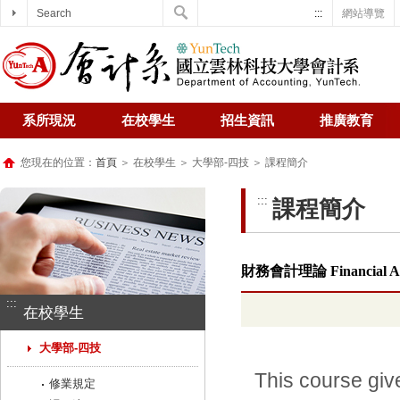
Search
:::
網站導覽
系所現況
在校學生
招生資訊
推廣教育
您現在的位置：
首頁
＞ 在校學生 ＞ 大學部-四技 ＞ 課程簡介
:::
課程簡介
財務會計理論 Financial Acc
:::
在校學生
大學部-四技
This course giv
修業規定