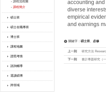
accounting and 
課程流程圖
課程簡介
diverse interes
empirical evide
碩士班
and earnings ma
碩士在職專班
博士班
關鍵字：
碩士班
、
必修
課程地圖
上一則
研究方法 Research
證照考情
下一則
會計專題研究（一） Sel
諮詢輔導
逕讀碩博
跨領域