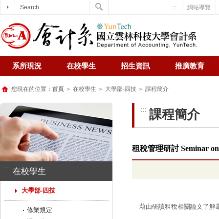
Search
:::
網站導覽
系所現況
在校學生
招生資訊
推廣教育
您現在的位置：
首頁
＞ 在校學生 ＞ 大學部-四技 ＞ 課程簡介
:::
課程簡介
租稅管理研討 Seminar on T
:::
在校學生
大學部-四技
藉由研讀租稅相關論文了解
修業規定