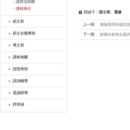
課程流程圖
課程簡介
關鍵字：
碩士班
、
選修
碩士班
上一則
風險管理與資訊安全 Ris
碩士在職專班
下一則
財報分析與企業評價 Fina
博士班
課程地圖
證照考情
諮詢輔導
逕讀碩博
跨領域