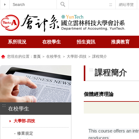
Search
:::
網站導覽
系所現況
在校學生
招生資訊
推廣教育
您現在的位置：
首頁
＞ 在校學生 ＞ 大學部-四技 ＞ 課程簡介
:::
課程簡介
個體經濟理論
:::
在校學生
大學部-四技
This course offers an in
修業規定
producers.