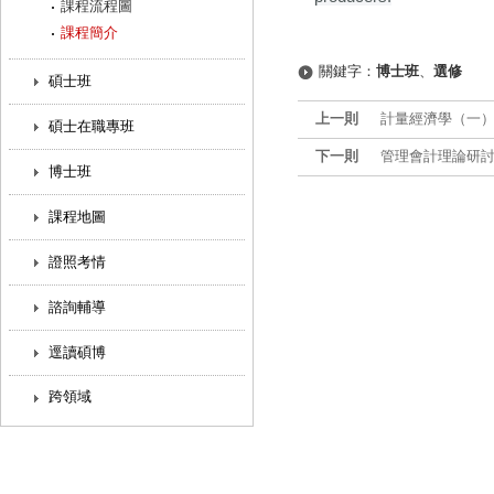
課程流程圖
課程簡介
關鍵字：
博士班
、
選修
碩士班
上一則
計量經濟學（一）
碩士在職專班
下一則
管理會計理論研討-
博士班
課程地圖
證照考情
諮詢輔導
逕讀碩博
跨領域