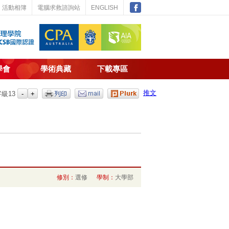
活動相簿
電腦求救諮詢站
ENGLISH
學會
學術典藏
下載專區
推文
字級
13
修別：
選修
學制：
大學部