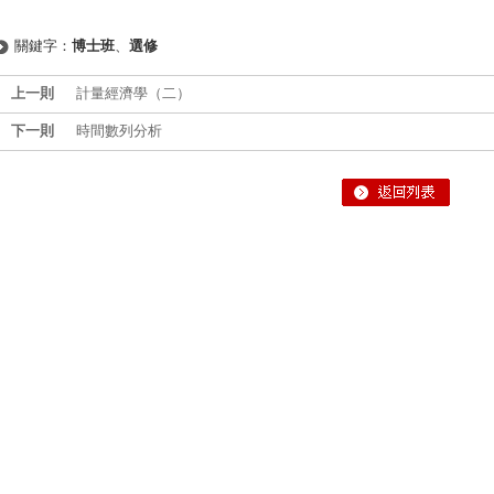
關鍵字：
博士班
、
選修
上一則
計量經濟學（二）
下一則
時間數列分析