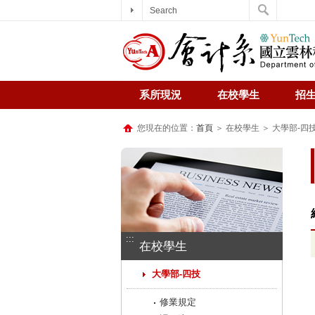
Search
系所現況
在校學生
招
您現在的位置：
首頁
＞ 在校學生 ＞ 大學部-四
:::
在校學生
大學部-四技
修業規定