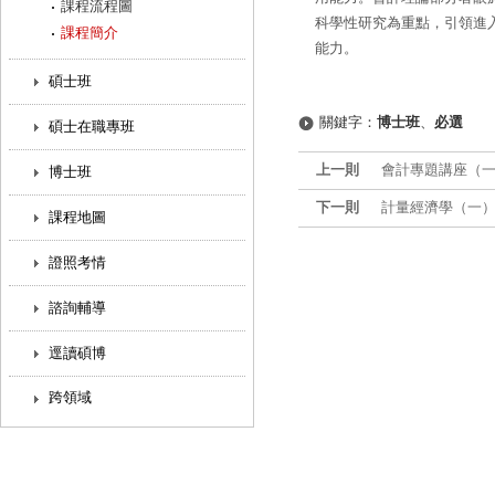
課程流程圖
科學性研究為重點，引領進
課程簡介
能力。
碩士班
關鍵字：
博士班
、
必選
碩士在職專班
上一則
會計專題講座（
博士班
下一則
計量經濟學（一）
課程地圖
證照考情
諮詢輔導
逕讀碩博
跨領域