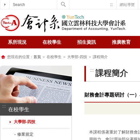
Search
:::
網站導覽
系所現況
在校學生
招生資訊
推廣教育
您現在的位置：
首頁
＞ 在校學生 ＞ 大學部-四技 ＞ 課程簡介
:::
課程簡介
財務會計專題研討（一）
:::
在校學生
大學部-四技
本課程係著重於了解財務會
修業規定
用能力。會計理論部分著眼於規