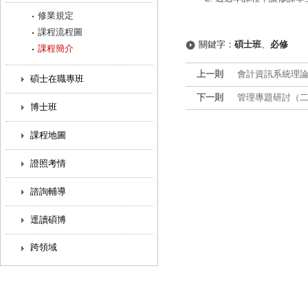
修業規定
課程流程圖
關鍵字：
碩士班
、
必修
課程簡介
上一則
會計資訊系統理論研討 S
碩士在職專班
下一則
管理專題研討（二） 
博士班
課程地圖
證照考情
諮詢輔導
逕讀碩博
跨領域