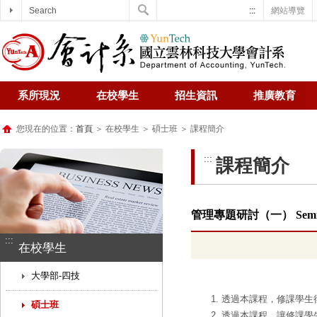
Search
:::
網站導覽
系所現況
在校學生
招生資訊
推廣教育
您現在的位置：
首頁
＞ 在校學生 ＞ 碩士班 ＞ 課程簡介
:::
課程簡介
管理專題研討（一） Semi
:::
在校學生
大學部-四技
透過本課程，修課學生
碩士班
透過本課程，讓修課學