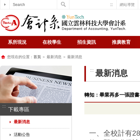
Search
:::
網站導覽
系所現況
在校學生
招生資訊
推廣教育
您現在的位置：
首頁
＞ 最新消息 ＞ 最新消息
:::
最新消息
轉知：畢業再多一張證書-
:::
下載專區
最新消息
一、全校計有2
活動公告