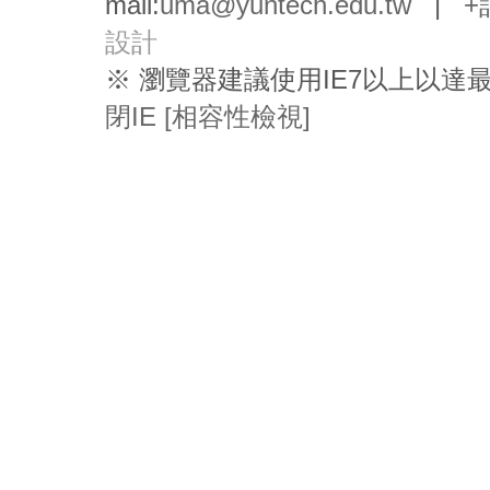
mail:
uma@yuntech.edu.tw
|
+
設計
※ 瀏覽器建議使用IE7以上以
閉IE [相容性檢視]