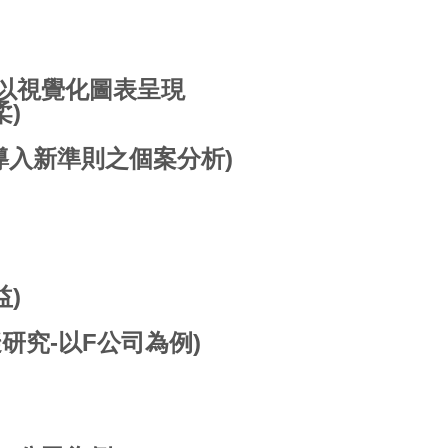
以視覺化圖表呈現
)
導入新準則之個案分析)
)
研究-以F公司為例)