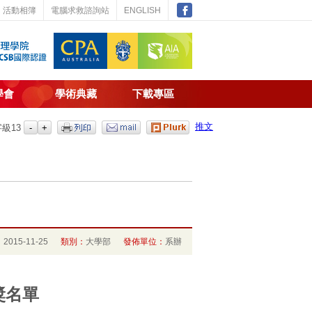
活動相簿
電腦求救諮詢站
ENGLISH
學會
學術典藏
下載專區
推文
字級
13
：
2015-11-25
類別：
大學部
發佈單位：
系辦
獎名單