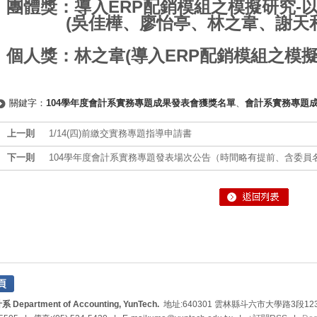
團體獎：導入ERP配銷模組之模擬研究-
(吳佳樺、廖怡亭、林之韋、謝天和
​個人獎：林之韋(導入ERP配銷模組之模擬
關鍵字：
104學年度會計系實務專題成果發表會獲獎名單
、
會計系實務專題
上一則
1/14(四)前繳交實務專題指導申請書
下一則
104學年度會計系實務專題發表場次公告（時間略有提前、含委員
rtment of Accounting, YunTech.
地址:640301 雲林縣斗六市大學路3段123