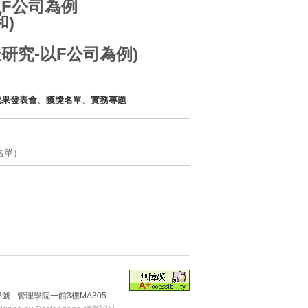
以
F公司為例
)
研究-
以
F公司為例)
成果發表會
、
獲獎名單
、
實務專題
名單）
號 - 管理學院一館3樓MA305