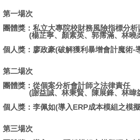
第一場次
團體獎：私立大專院校財務風險指標分析
(楊芷寧、顏素英、郭霈滿、林曉柔
個人獎：廖政豪(破解獲利暴增會計魔術-
第二場次
團體獎：從個案分析會計師之法律責任
(謝益誠、林秉賢、陳展鋒、林暐益
​個人獎：李佩如(導入ERP成本模組之模擬
第三場次