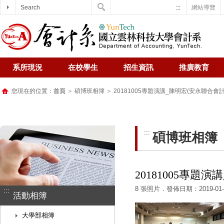
Search
:::
網站導覽
系所現況
在校學生
招生資訊
推廣教育
您現在的位置：
首頁
＞
碩博班相簿
＞ 20181005專題演講_陳明宏(安永聯合
:::
碩博班相簿
20181005專
8 張照片．發佈日期：2019-01-
:::
活動相簿
大學部相簿