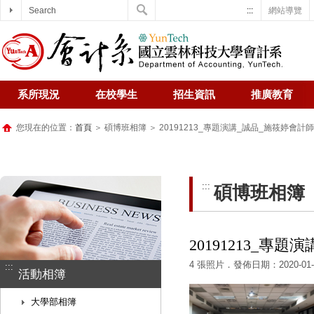
Search
:::
網站導覽
系所現況
在校學生
招生資訊
推廣教育
您現在的位置：
首頁
＞
碩博班相簿
＞ 20191213_專題演講_誠品_施筱婷會計師
:::
碩博班相簿
20191213_專
4 張照片．發佈日期：2020-01-
:::
活動相簿
大學部相簿