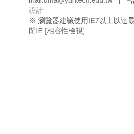
mail:
uma@yuntech.edu.tw
|
+
設計
※ 瀏覽器建議使用IE7以上以
閉IE [相容性檢視]