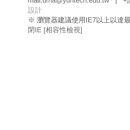
mail:
uma@yuntech.edu.tw
|
+
設計
※ 瀏覽器建議使用IE7以上以
閉IE [相容性檢視]