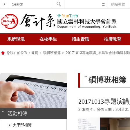
Search
:::
網站導覽
系所現況
在校學生
招生資訊
推廣教育
您現在的位置：
首頁
＞
碩博班相簿
＞ 20171013專題演講_易昌運會計師(建
:::
碩博班相簿
20171013專
2 張照片．發佈日期：2018-01-
:::
活動相簿
大學部相簿