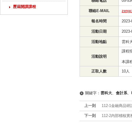
聯絡電話
05-53
歷屆開課課程
聯絡E-MAIL
zengc
報名時間
2023-
活動日期
2023-
活動地點
雲科大
課程
活動說明
本課程
正取人數
10人
關鍵字：
雲科大
、
會計系
、
上一則
112-1金融商品
下一則
112-2內部稽核