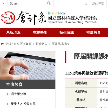
Search
:::
網站導覽
系所現況
在校學生
招生資訊
推廣教育
您現在的位置：
首頁
＞ 推廣教育 ＞ 歷屆開課課程
:::
歷屆開課課
112-1策略與績效管理
:::
活動名稱
112
推廣教育
承辦單位
會計
碩士學分班
承辦人
曾小
產業人才投資方案