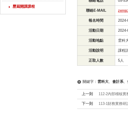
聯絡電話
05-53
歷屆開課課程
聯絡E-MAIL
zengc
報名時間
2024-
活動日期
2024-
活動地點
雲科大
活動說明
課程
正取人數
5人
關鍵字：
雲科大
、
會計系
、
上一則
112-2內部稽核
下一則
113-1財務實務