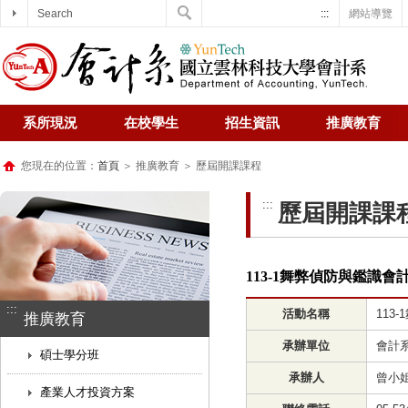
Search
:::
網站導覽
系所現況
在校學生
招生資訊
推廣教育
您現在的位置：
首頁
＞ 推廣教育 ＞ 歷屆開課課程
:::
歷屆開課課
113-1舞弊偵防與鑑識
:::
活動名稱
113
推廣教育
承辦單位
會計
碩士學分班
承辦人
曾小
產業人才投資方案