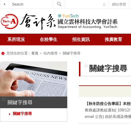
Search
:::
網站導覽
系所現況
在校學生
招生資訊
推廣教育
您現在的位置：
首頁
＞ 站內搜尋 ＞ 關鍵字搜尋
:::
關鍵字搜尋
:::
關鍵字搜尋
【秋冬防疫公告專區】本校
教務處課教組通知( 109/1
關鍵字搜尋
email 公告) 由於高感染