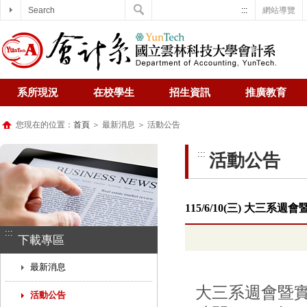
Search
:::
網站導覽
系所現況
在校學生
招生資訊
推廣教育
您現在的位置：
首頁
＞ 最新消息 ＞ 活動公告
:::
活動公告
115/6/10(三) 大三
:::
下載專區
最新消息
大三系週會暨
活動公告