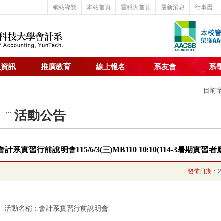
:::
網站導覽
本站首頁
雲科大首頁
最新消息
行事曆
生資訊
推廣教育
線上報名
系友會
系
目前
:::
活動公告
會計系實習行前說明會115/6/3(三)MB110 10:10(114-3暑期實習
發佈日期：
活動名稱：會計系實習行前說明會