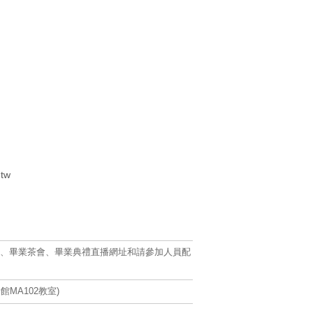
tw
典禮會場、畢業茶會、畢業典禮直播網址和請參加人員配
館MA102教室)