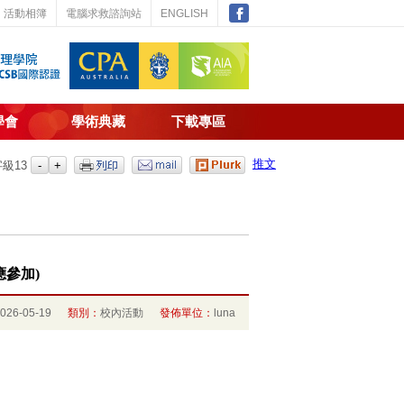
活動相簿
電腦求救諮詢站
ENGLISH
學會
學術典藏
下載專區
推文
字級
13
者應參加)
2026-05-19
類別：
校內活動
發佈單位：
luna