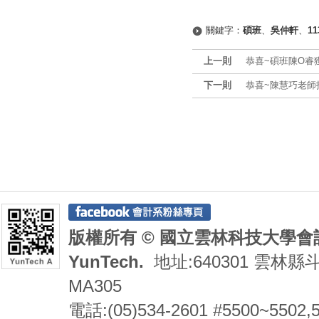
關鍵字：
碩班
、
吳仲軒
、
1
上一則
恭喜~碩班陳O睿
下一則
恭喜~陳慧巧老師
版權所有 © 國立雲林科技大學會計系 De
YunTech.
地址:640301 雲林縣
MA305
電話:(05)534-2601 #5500~5502,