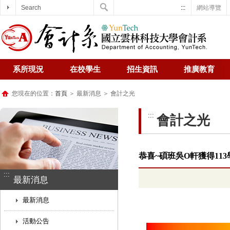
Search
:::
網站導覽
系所現況
在校學生
招生資訊
推廣教育
您現在的位置：
首頁
＞ 最新消息 ＞ 會計之光
:::
會計之光
恭喜~碩班吳O軒獲得11
:::
最新消息
最新消息
活動公告