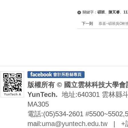
關鍵字：
碩班
、
陳芃睿
、
1
下一則
恭喜~碩班吳O軒
版權所有 © 國立雲林科技大學會計系 De
YunTech.
地址:640301 雲林縣
MA305
電話:(05)534-2601 #5500~5502,
mail:
uma@yuntech.edu.tw
|
+