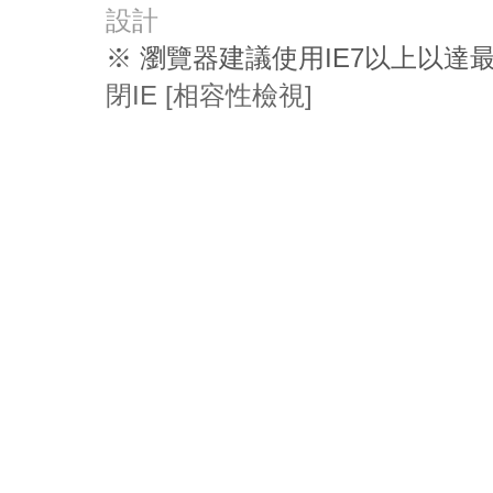
設計
※ 瀏覽器建議使用IE7以上以
閉IE [相容性檢視]