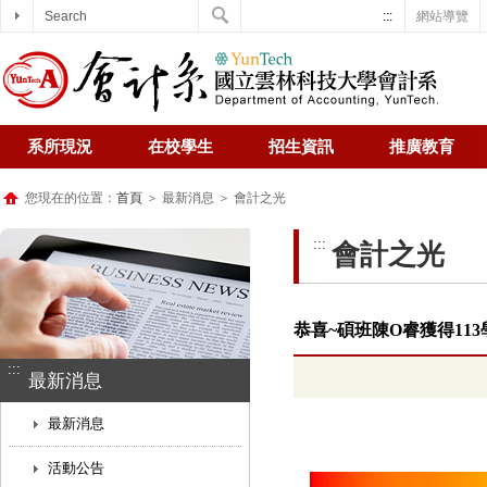
Search
:::
網站導覽
系所現況
在校學生
招生資訊
推廣教育
您現在的位置：
首頁
＞ 最新消息 ＞ 會計之光
:::
會計之光
恭喜~碩班陳O睿獲得11
:::
最新消息
最新消息
活動公告