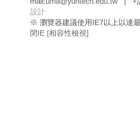
mail:
uma@yuntech.edu.tw
|
+
設計
※ 瀏覽器建議使用IE7以上以
閉IE [相容性檢視]