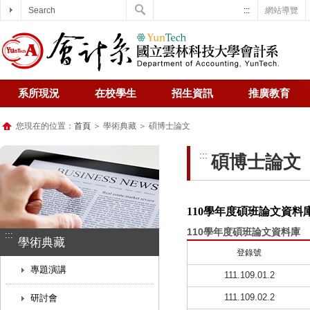
Search
:::
網站導覽
系所現況
在校學生
招生資訊
推廣教育
您現在的位置：
首頁
＞ 學術典藏 ＞ 碩博士論文
:::
碩博士論文
110學年度碩班論文資料
110學年度碩班論文資料庫
:::
學術典藏
登錄號
專題演講
111.109.01.2
111.109.02.2
研討會