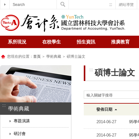
Search
:::
網站導覽
系所現況
在校學生
招生資訊
推廣教育
您現在的位置：
首頁
＞ 學術典藏 ＞ 碩博士論文
:::
碩博士論文
輸入關鍵字搜尋
:::
學術典藏
發佈日期
專題演講
2014-06-27
95
研討會
2014-06-27
95