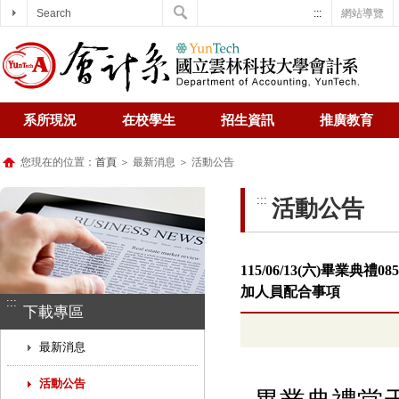
Search
:::
網站導覽
系所現況
在校學生
招生資訊
推廣教育
您現在的位置：
首頁
＞ 最新消息 ＞ 活動公告
:::
活動公告
115/06/13(六)畢
加人員配合事項
:::
下載專區
最新消息
活動公告