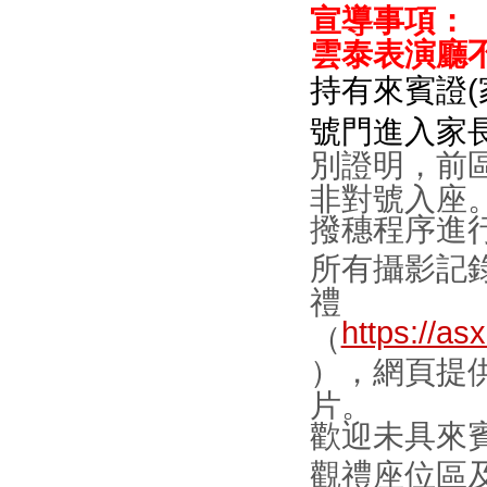
宣導事項：
雲泰表演廳
持有來賓證(
號門進入家
別證明，前
非對號入座
撥穗程序進
所有攝影記錄
禮
https://as
（
），網頁提
片。
歡迎未具來
觀禮座位區